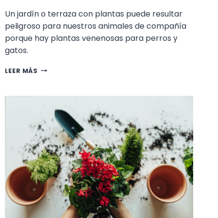
Un jardín o terraza con plantas puede resultar
peligroso para nuestros animales de compañía
porque hay plantas venenosas para perros y
gatos.
8
LEER MÁS
PLANTAS
VENENOSAS
PARA
PERROS
Y
GATOS
QUE
UTILIZAMOS
EN
EL
JARDÍN
O
EN
CASA