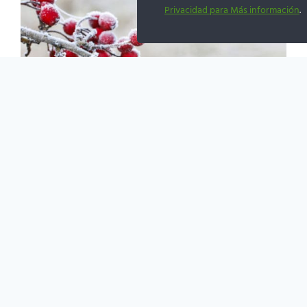
Privacidad para Más información
.
7
PREGUNTAS
Y
7
RESPUESTAS
MÁS
HABITUALES
BLOG
|
GUÍAS DE JARDINERÍA
|
INVIERNO
Cómo Proteger el Jardín
de las Heladas. 5 Consejos
Básicos
Por
Gabriel
19/01/2021