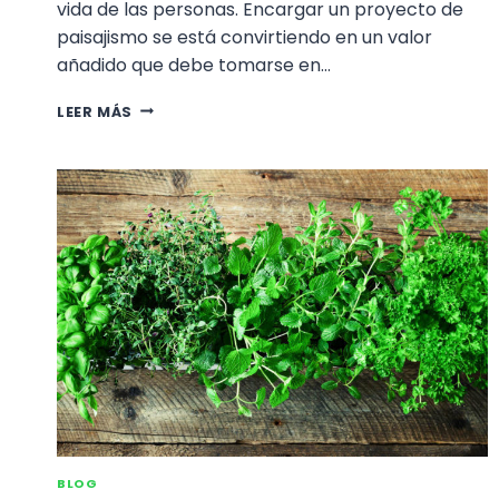
vida de las personas. Encargar un proyecto de
paisajismo se está convirtiendo en un valor
añadido que debe tomarse en…
UN
LEER MÁS
PROYECTO
DE
PAISAJISMO
AUMENTARÁ
TU
BIENESTAR
BLOG