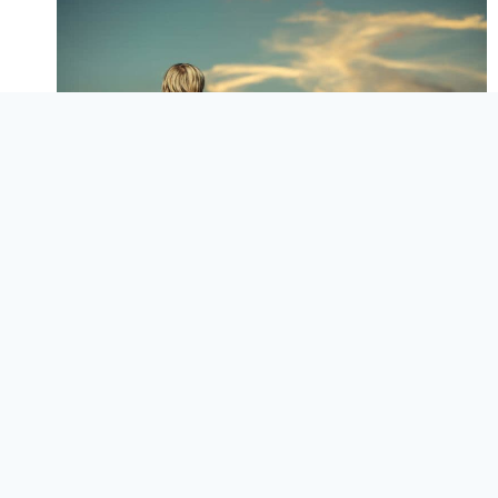
BLOG
Agricultura del Futuro.
Una Aproximación al
Proyecto de Granjas
Verticales de Interior en