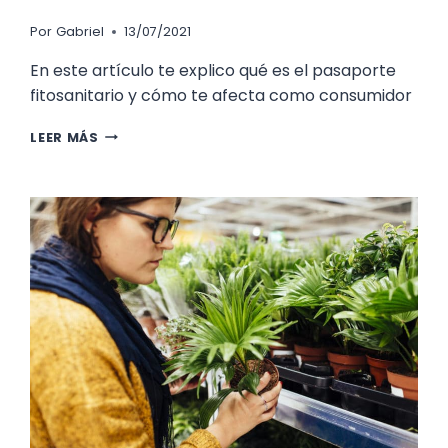
Por
Gabriel
13/07/2021
En este artículo te explico qué es el pasaporte
fitosanitario y cómo te afecta como consumidor
¿QUÉ
LEER MÁS
ES
EL
PASAPORTE
FITOSANITARIO
Y
CÓMO
TE
AFECTA
COMO
CONSUMIDOR?
ACTUALIZADO
A
2021