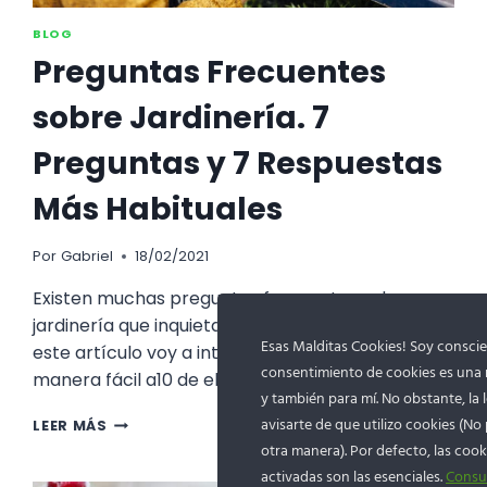
BLOG
Preguntas Frecuentes
sobre Jardinería. 7
Preguntas y 7 Respuestas
Más Habituales
Por
Gabriel
18/02/2021
Existen muchas preguntas frecuentes sobre
jardinería que inquietan a los nuevos iniciados. En
Esas Malditas Cookies! Soy conscie
este artículo voy a intentar responderlas de
consentimiento de cookies es una m
manera fácil a10 de ellas
y también para mí. No obstante, la 
PREGUNTAS
avisarte de que utilizo cookies (No
LEER MÁS
FRECUENTES
otra manera). Por defecto, las coo
SOBRE
activadas son las esenciales.
Consul
JARDINERÍA.