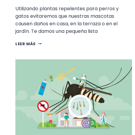
Utilizando plantas repelentes para perros y
gatos evitaremos que nuestras mascotas
causen daños en casa, en la terraza o en el
jardín. Te damos una pequeña lista
ALGUNAS
LEER MÁS
PLANTAS
REPELENTES
DE
PERROS
Y
GATOS
QUE
PODEMOS
TENER
EN
INTERIOR
O
EN
EL
JARDÍN