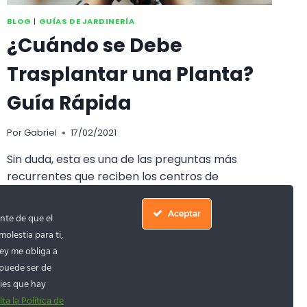
BLOG
|
GUÍAS DE JARDINERÍA
¿Cuándo se Debe
Trasplantar una Planta?
Guía Rápida
Por
Gabriel
17/02/2021
Sin duda, esta es una de las preguntas más
recurrentes que reciben los centros de
jardinería, cuándo se debe trasplantar una
planta que he comprado
Aceptar
nte de que el
olestia para ti,
¿CUÁNDO
LEER MÁS
ley me obliga a
SE
DEBE
 puede ser de
TRASPLANTAR
kies que hay
UNA
ta la Política de
PLANTA?