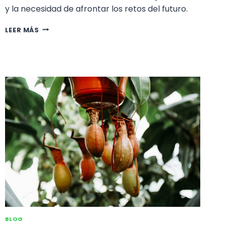
y la necesidad de afrontar los retos del futuro.
FUTUROS
LEER MÁS
RETOS
DE
LAS
TIENDAS
DE
JARDINERÍA:
ANÁLISIS
DE
LA
ORGANIZACIÓN,
EXPOSICIÓN
COMERCIAL
Y
CLIENTES
BLOG