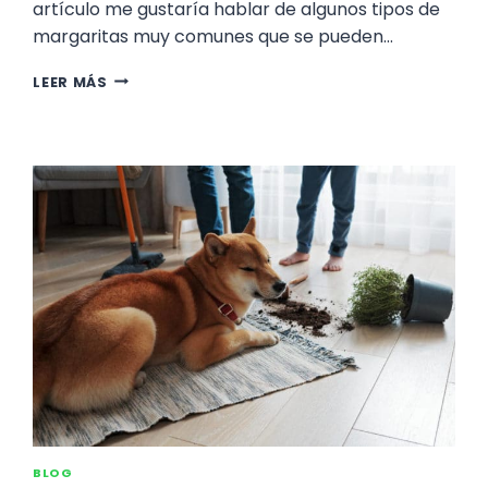
artículo me gustaría hablar de algunos tipos de
margaritas muy comunes que se pueden…
8
LEER MÁS
TIPOS
DE
MARGARITAS
Y
VARIEDADES
PARA
TERRAZA
O
JARDÍN
BLOG