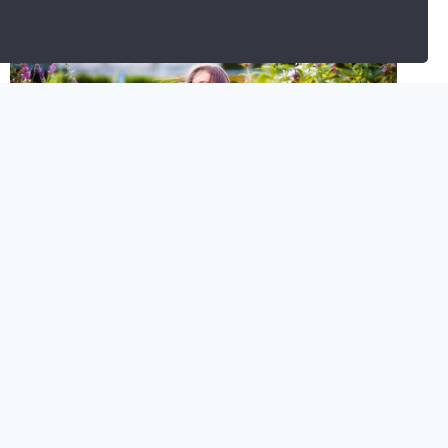
GUÍA
RÁPIDA
BLOG
Los Tipos de Clientes de
un Centro de Jardinería?
Cuáles Son y su
Clasificación y Tipología