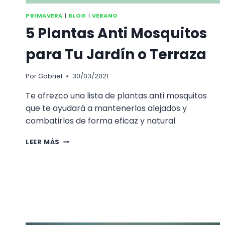
PRIMAVERA
|
BLOG
|
VERANO
5 Plantas Anti Mosquitos
para Tu Jardín o Terraza
Por
Gabriel
30/03/2021
Te ofrezco una lista de plantas anti mosquitos
que te ayudará a mantenerlos alejados y
combatirlos de forma eficaz y natural
5
LEER MÁS
PLANTAS
ANTI
MOSQUITOS
PARA
TU
JARDÍN
O
TERRAZA