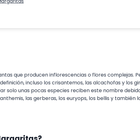
Margaritas
tas que producen inflorescencias o flores complejas. Pe
 definición, incluso los crisantemos, las alcachofas y los g
ar solo unas pocas especies reciben este nombre debido a
nthemis, las gerberas, los euryops, los bellis y también 
Margaritas?