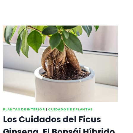
DE
LA
ORQUÍDEA
PHALAENOPSIS
PLANTAS DE INTERIOR
|
CUIDADOS DE PLANTAS
Los Cuidados del Ficus
Ginseng. El Bonsái Híbrido