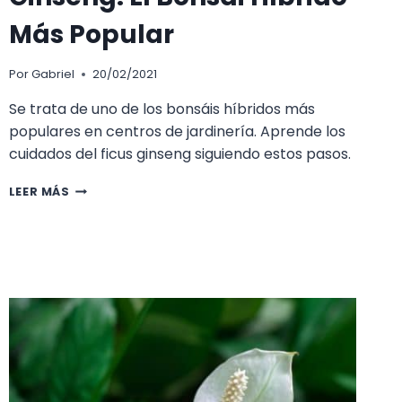
Más Popular
Por
Gabriel
20/02/2021
Se trata de uno de los bonsáis híbridos más
populares en centros de jardinería. Aprende los
cuidados del ficus ginseng siguiendo estos pasos.
LOS
LEER MÁS
CUIDADOS
DEL
FICUS
GINSENG.
EL
BONSÁI
HÍBRIDO
MÁS
POPULAR