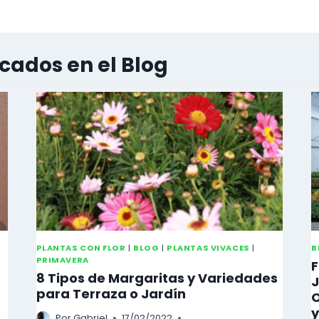
icados en el Blog
PLANTAS CON FLOR
|
BLOG
|
PLANTAS VIVACES
|
B
PRIMAVERA
F
8 Tipos de Margaritas y Variedades
J
para Terraza o Jardín
O
y
Por
Gabriel
17/02/2022