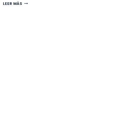
CUÁLES
LEER MÁS
SON
LOS
CUIDADOS
DEL
SPATHIPHYLLUM
(ESPATIFILO)?