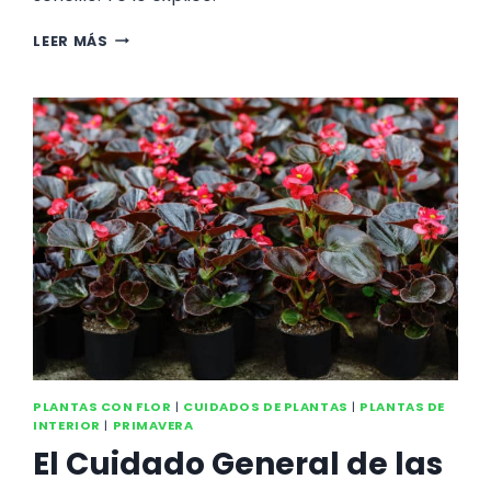
CÓMO
LEER MÁS
CUIDAR
EL
ANTURIO
ROJO.
LOS
CUIDADOS
DEL
ANTHURIUM
EN
CASA
PLANTAS CON FLOR
|
CUIDADOS DE PLANTAS
|
PLANTAS DE
INTERIOR
|
PRIMAVERA
El Cuidado General de las