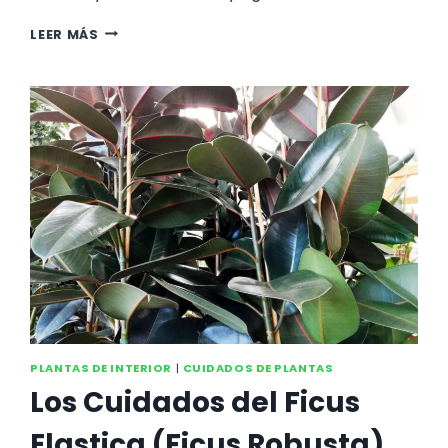
LOS
LEER MÁS
CUIDADOS
DE
LA
CLIVIA
MINATA.
UNA
PLANTA
ELEGANTE,
ROBUSTA
Y
FÁCIL
DE
MANTENER
PLANTAS DE INTERIOR
|
CUIDADOS DE PLANTAS
Los Cuidados del Ficus
Elastica (Ficus Robusta).